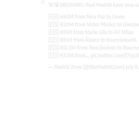
🚨💣 BREAKING: Real Madrid have now ea
🇦🇷 €60M from Nico Paz to Como
🇪🇸 €20M from Victor Muñoz to Liverpo
🇪🇸 €15M from Mario Gila to AC Milan
🇺🇾 €15M from Álvaro to Bournemouth
🇪🇸 €12.5M from Alex Jiménez to Bourn
🇪🇸 €3.5M from…
pic.twitter.com/EYyL
— Madrid Zone (@theMadridZone)
July 8