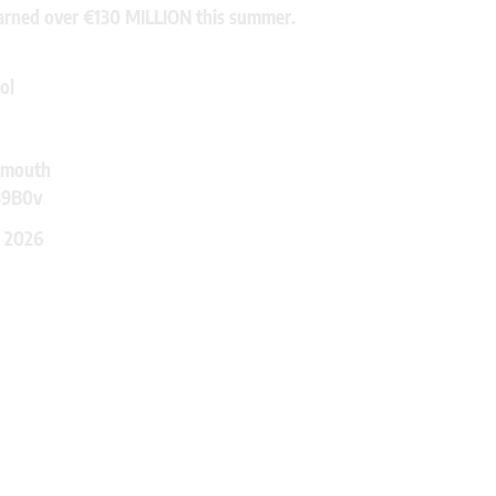
rned over €130 MILLION this summer.
ol
emouth
l39B0v
, 2026