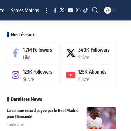
to
Scores Matchs
Nos réseaux
1.7M
Followers
540K
Followers
Like
Suivre
123K
Followers
125K
Abonnés
Suivre
Suivre
Dernières News
La somme record payée par le Real Madrid
pour Diomandé
5 août 2026