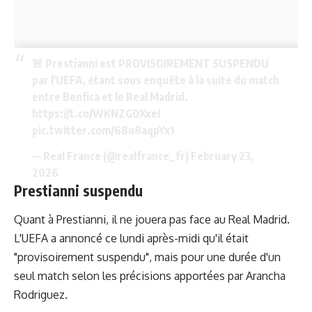
🚨 Prestianni est PROVISOIREMENT SUSPENDU
par l'UEFA, étant sous enquête à la suite du match
entre Benfica et le Real Madrid.
https://t.co/WKNZG0XxeI
pic.twitter.com/68u8aqpYx1
— Real France (@realfrance_fr)
February 23,
2026
Prestianni suspendu
Quant à Prestianni, il ne jouera pas face au Real Madrid.
L'UEFA a annoncé ce lundi après-midi qu'il était
"provisoirement suspendu", mais pour une durée d'un
seul match selon les précisions apportées par Arancha
Rodriguez.