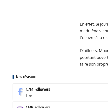
En effet, le jou
madrilène vient
l'oeuvre à la re
D'ailleurs, Mou
pourtant ouvert
faire son propr
Nos réseaux
1.7M
Followers
Like
123K
Followers