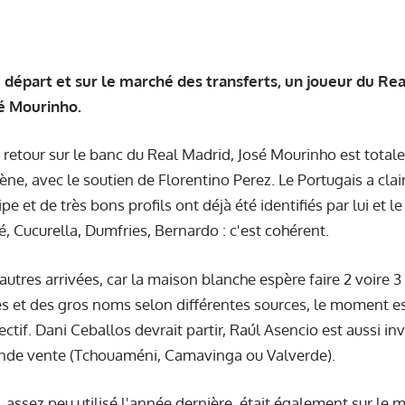
 départ et sur le marché des transferts, un joueur du Rea
é Mourinho.
 retour sur le banc du Real Madrid, José Mourinho est to
ne, avec le soutien de Florentino Perez. Le Portugais a clai
ipe et de très bons profils ont déjà été identifiés par lui et l
té, Cucurella, Dumfries, Bernardo : c'est cohérent.
autres arrivées, car la maison blanche espère faire 2 voire 3
s et des gros noms selon différentes sources, le moment es
ctif. Dani Ceballos devrait partir, Raúl Asencio est aussi invit
ande vente (Tchouaméni, Camavinga ou Valverde).
 assez peu utilisé l'année dernière, était également sur le m