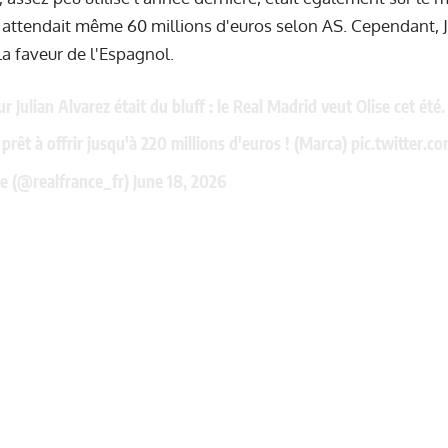
 attendait même 60 millions d'euros selon AS. Cependant, 
la faveur de l'Espagnol.
ur Julian Alvarez était du bluff : le Real Madrid veut Olise cet été.
t prêt à offrir jusqu'à 220 millions d'euros ! (Marca)
pic.twitter.c
e (@realfrance_fr)
June 18, 2026