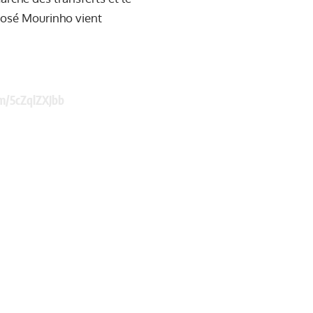
José Mourinho vient
om/5cZqlZXJbb