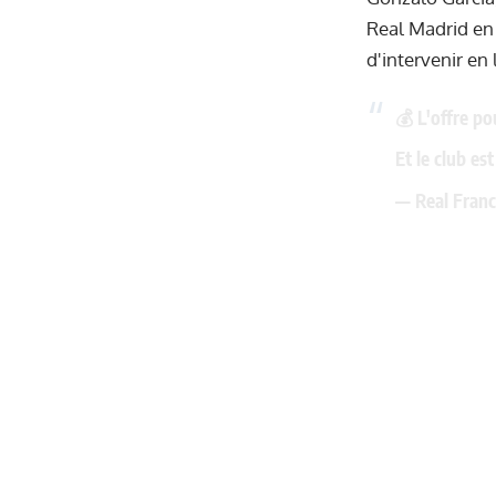
Real Madrid en
d'intervenir en 
💰 L'offre po
Et le club es
— Real Franc