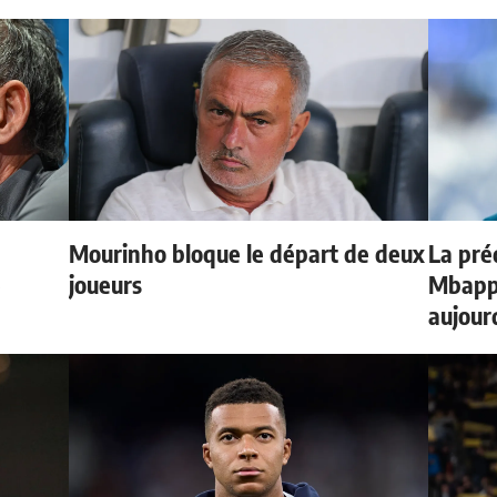
Mourinho bloque le départ de deux
La préd
e
joueurs
Mbappé
aujour