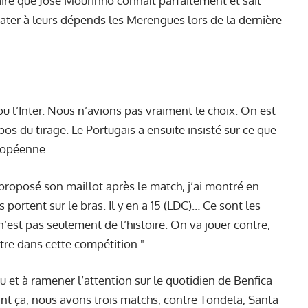
aire que José Mourinho connaît parfaitement et sait
er à leurs dépends les Merengues lors de la dernière
u l’Inter. Nous n’avions pas vraiment le choix. On est
os du tirage. Le Portugais a ensuite insisté sur ce que
uropéenne.
 proposé son maillot après le match, j’ai montré en
 portent sur le bras. Il y en a 15 (LDC)… Ce sont les
n’est pas seulement de l’histoire. On va jouer contre,
itre dans cette compétition."
u et à ramener l’attention sur le quotidien de Benfica
nt ça, nous avons trois matchs, contre Tondela, Santa