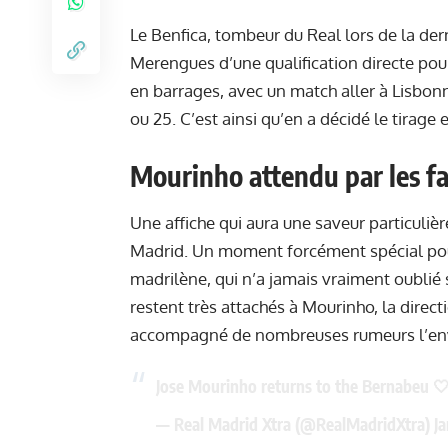
Le Benfica, tombeur du Real lors de la der
Merengues d’une qualification directe pour
en barrages, avec un match aller à Lisbonne
ou 25. C’est ainsi qu’en a décidé le tirage 
Mourinho attendu par les f
Une affiche qui aura une saveur particuliè
Madrid. Un moment forcément spécial pour 
madrilène, qui n’a jamais vraiment oublié
restent très attachés à Mourinho, la direct
accompagné de nombreuses rumeurs
l’en
Jose Mourinho returns to the Bernabeu 
— Real Madrid Xtra (@RealMadridXtra)
J