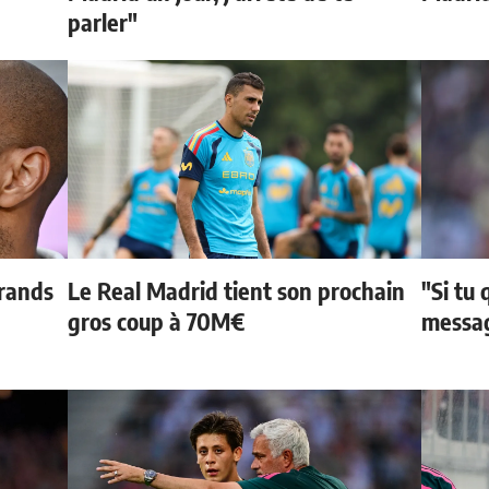
parler"
grands
Le Real Madrid tient son prochain
"Si tu 
gros coup à 70M€
messag