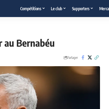
Compétitions
Le club
Supporters
Merca
ur au Bernabéu
Partager