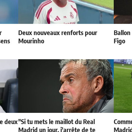
r
Deux nouveaux renforts pour
Ballon 
sens
Mourinho
Figo
de deux
"Si tu mets le maillot du Real
Commun
Madrid un jour, j'arrête de te
Madrid