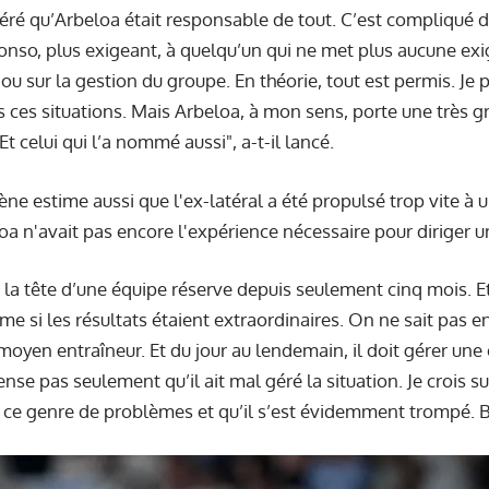
éré qu’Arbeloa était responsable de tout. C’est compliqué d
so, plus exigeant, à quelqu’un qui ne met plus aucune exi
 sur la gestion du groupe. En théorie, tout est permis. Je p
s ces situations. Mais Arbeloa, à mon sens, porte une très g
Et celui qui l’a nommé aussi", a-t-il lancé.
ène estime aussi que l'ex-latéral a été propulsé trop vite à 
loa n'avait pas encore l'expérience nécessaire pour diriger 
à la tête d’une équipe réserve depuis seulement cinq mois. E
si les résultats étaient extraordinaires. On ne sait pas enc
oyen entraîneur. Et du jour au lendemain, il doit gérer un
nse pas seulement qu’il ait mal géré la situation. Je crois su
à ce genre de problèmes et qu’il s’est évidemment trompé. 