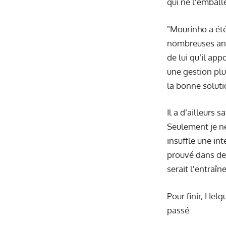
qui ne l'embal
"Mourinho a été
nombreuses anné
de lui qu’il ap
une gestion plu
la bonne soluti
Il a d’ailleurs 
Seulement je ne
insuffle une int
prouvé dans d
serait l'entraîne
Pour finir, Hel
passé