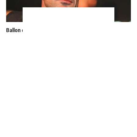
Ballon d'Or : les 4 favoris de Luis Figo
Thierry Henry donne ses 3 grands favoris pour le
Mondial 2026