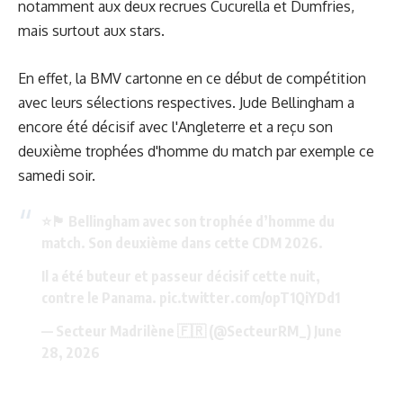
notamment aux deux recrues Cucurella et Dumfries,
mais surtout aux stars.
En effet, la BMV cartonne en ce début de compétition
avec leurs sélections respectives. Jude Bellingham a
encore été décisif avec l'Angleterre et a reçu son
deuxième trophées d'homme du match par exemple ce
samedi soir.
⭐️🏴󠁧󠁢󠁥󠁮󠁧󠁿 Bellingham avec son trophée d’homme du
match. Son deuxième dans cette CDM 2026.
Il a été buteur et passeur décisif cette nuit,
contre le Panama.
pic.twitter.com/opT1QiYDd1
— Secteur Madrilène 🇫🇷 (@SecteurRM_)
June
28, 2026