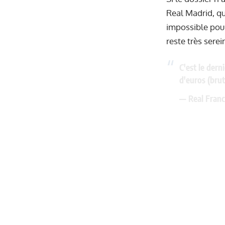
Real Madrid, qui
impossible pour
reste très sere
C'est le dern
d'euros (brut
— Real Franc