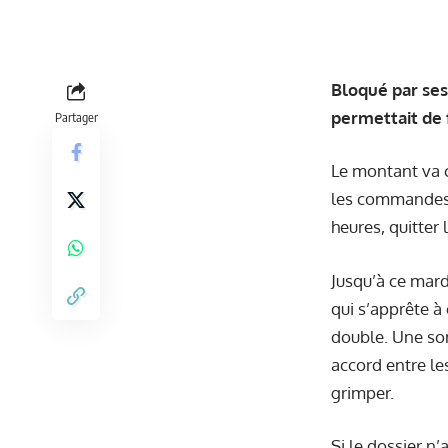
Bloqué par ses
permettait de 
Partager
Le montant va 
les commandes d
heures, quitter
Jusqu’à ce mard
qui s’apprête à 
double. Une so
accord entre le
grimper.
Si le dossier n