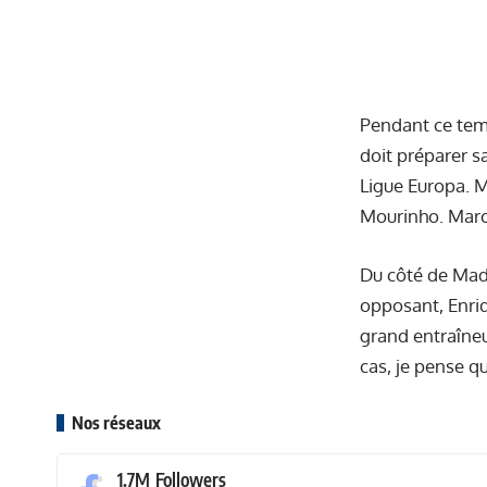
Pendant ce temp
doit préparer s
Ligue Europa. M
Mourinho. Marco
Du côté de Madr
opposant, Enriq
grand entraîneur
cas, je pense q
Nos réseaux
1.7M
Followers