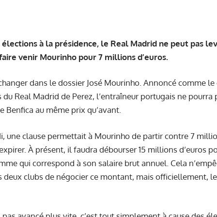
 élections à la présidence, le Real Madrid ne peut pas lev
faire venir Mourinho pour 7 millions d’euros.
changer dans le dossier José Mourinho. Annoncé comme le 
u Real Madrid de Perez, l’entraîneur portugais ne pourra p
 le Benfica au même prix qu’avant.
i, une clause permettait à Mourinho de partir contre 7 milli
expirer. À présent, il faudra débourser 15 millions d’euros pou
mme qui correspond à son salaire brut annuel. Cela n’empê
s deux clubs de négocier ce montant, mais officiellement, l
’a pas avancé plus vite, c’est tout simplement à cause des él