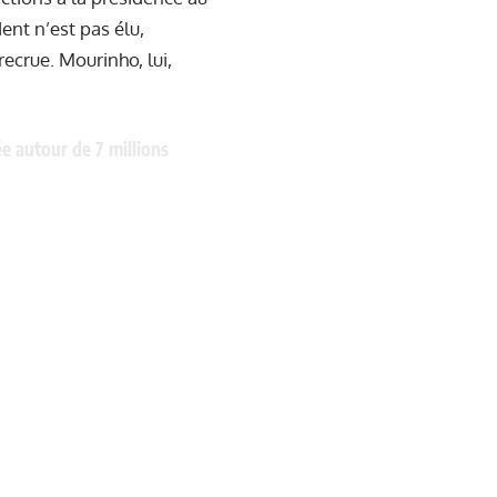
ent n’est pas élu,
ecrue. Mourinho, lui,
ée autour de 7 millions