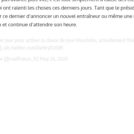
 ont ralenti les choses ces derniers jours. Tant que le présid
 ce dernier d’annoncer un nouvel entraîneur ou même une r
in et continue d’attendre son heure.
ier jour pour activer la clause de José Mourinho, actuellement fix
).
pic.twitter.com/6uNryD20JB
e (@realfrance_fr)
May 26, 2026