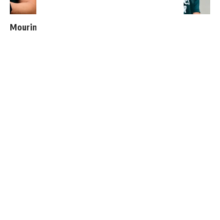
Mourinho : "J’ai vu un Real Madrid à 3 visages"
"Une immense déception" : Mbappé vide son sac après
l'élimination des Bleus