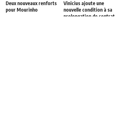
Deux nouveaux renforts
Vinicius ajoute une
pour Mourinho
nouvelle condition à sa
prolongation de contrat
Cucurella explique
Communiqué officiel du
pourquoi il ne se coupera
Real Madrid sur Michael
jamais les cheveux
Olise