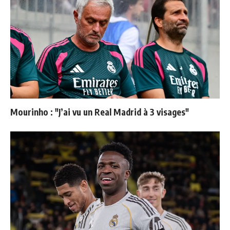
Mourinho : "J’ai vu un Real Madrid à 3 visages"