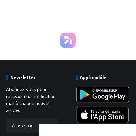
par Mourinho
Newsletter
Appli mobile
Abonnez-vous pour
recevoir une notification
mail à chaque nouvel
article.
Adresse
mail