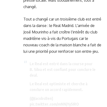
presse locale. Mais soudainement, tout a
changé.
Tout a changé car un troisième club est entré
dans la danse : le Real Madrid. L'arrivée de
José Mourinho a fait croître l'intérêt du club
madrilène vis-à-vis du Portugais car le
nouveau coach de la maison blanche a fait de
lui une priorité pour renforcer son entre-jeu.
Le Real est entré dans la course pour
B. Silva et est confiant pour conclure le
deal.
Le Real est optimiste et cherche à
conclure un accord rapidement.
(
@JacobsBen
)
pic.twitter.com/mNNjYy5IRO