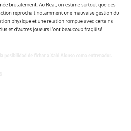
mée brutalement. Au Real, on estime surtout que des
irection reprochait notamment une mauvaise gestion du
tion physique et une relation rompue avec certains
cius et d’autres joueurs
l’ont beaucoup fragilisé.
 la posibilidad de fichar a Xabi Alonso como entrenador.
6