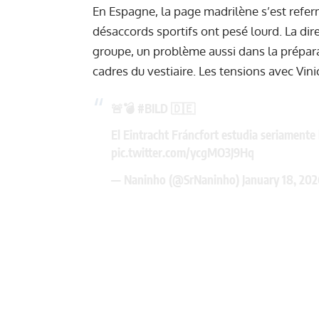
En Espagne, la page madrilène s’est refer
désaccords sportifs ont pesé lourd. La d
groupe, un problème aussi dans la prépara
cadres du vestiaire. Les tensions
avec Vini
🚨💣
#BILD
🇩🇪
El Eintracht Fráncfort estudia seriamente
pic.twitter.com/ycgMO3J9Hq
— Naninho (@SrNaninho)
January 18, 202