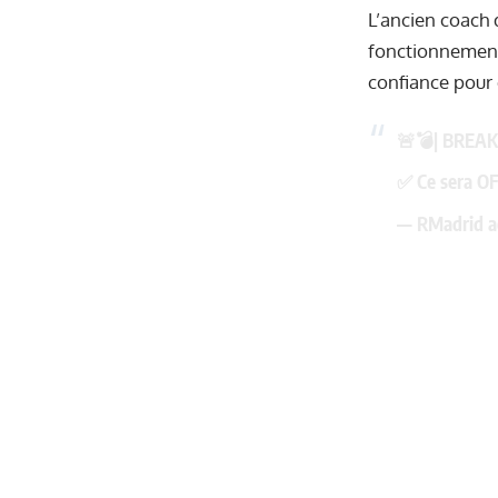
L’ancien coach 
fonctionnement
confiance pour
🚨💣| BREAK
✅ Ce sera OFF
— RMadrid a