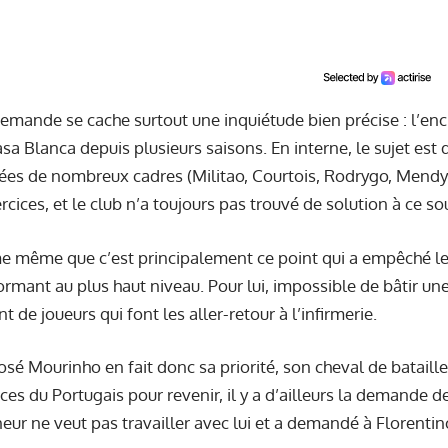
demande se cache surtout une inquiétude bien précise : l’e
asa Blanca depuis plusieurs saisons. En interne, le sujet est 
ées de nombreux cadres (Militao, Courtois, Rodrygo, Mendy
rcices, et le club n’a toujours pas trouvé de solution à ce so
e même que c’est principalement ce point qui a empêché le
formant au plus haut niveau. Pour lui, impossible de bâtir une
nt de joueurs qui font les aller-retour à l’infirmerie.
José Mourinho en fait donc sa priorité, son cheval de bataill
ces du Portugais
pour revenir, il y a d’ailleurs la demande 
îneur ne veut pas travailler avec lui et a demandé à Florenti