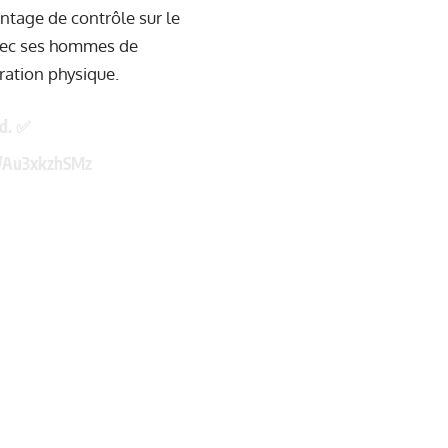
ntage de contrôle sur le
avec ses hommes de
ration physique.
d. ✅
m/Au3xkzhSMz