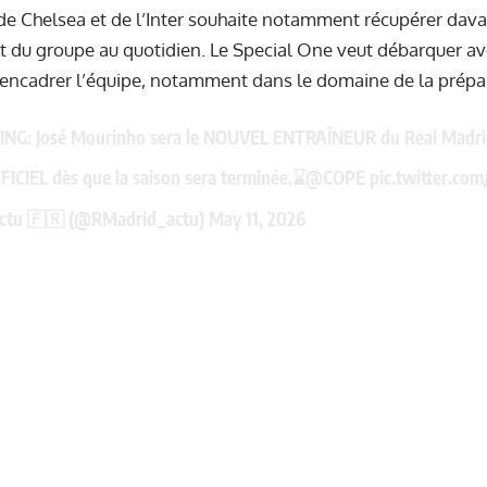
de Chelsea et de l’Inter souhaite notamment récupérer dava
 du groupe au quotidien. Le Special One veut débarquer 
 encadrer l’équipe, notamment dans le domaine de la prépa
ING: José Mourinho sera le NOUVEL ENTRAÎNEUR du Real Madri
ICIEL dès que la saison sera terminée.⌛️
@COPE
pic.twitter.co
ctu 🇫🇷 (@RMadrid_actu)
May 11, 2026