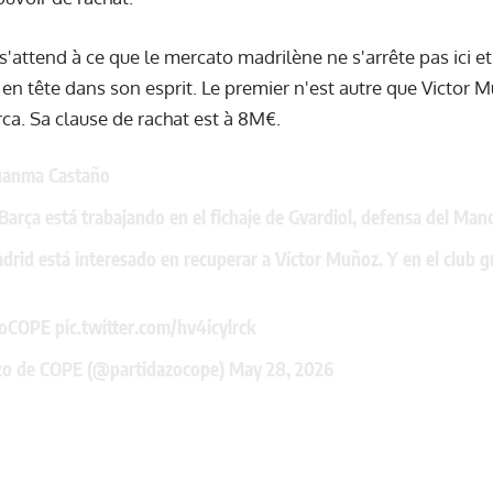
'attend à ce que le mercato madrilène ne s'arrête pas ici et
en tête dans son esprit. Le premier n'est autre que Victor
a. Sa clause de rachat est à 8M€.
Juanma Castaño
Barça está trabajando en el fichaje de Gvardiol, defensa del Man
drid está interesado en recuperar a Víctor Muñoz. Y en el club 
zoCOPE
pic.twitter.com/hv4icylrck
azo de COPE (@partidazocope)
May 28, 2026