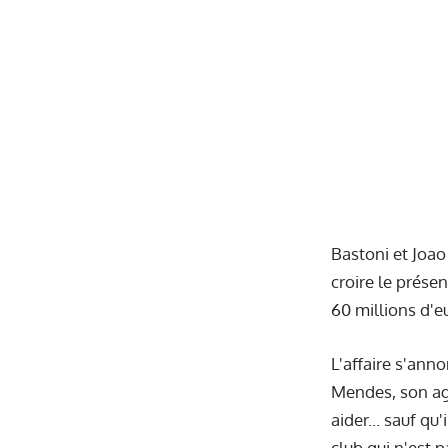
Bastoni et Joao
croire le prése
60 millions d'e
L'affaire s'ann
Mendes, son ag
aider... sauf qu
club qui n'est 