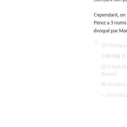
Cependant, on s
Perez a 3 noms 
évoqué par Marc
💥 Informa 
🫱🏽‍🫲🏾 El 
🧐 El Real Ma
Bastoni
📻
#Partida
— El Partid