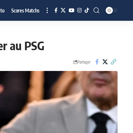
to
Scores Matchs
per au PSG
Partager