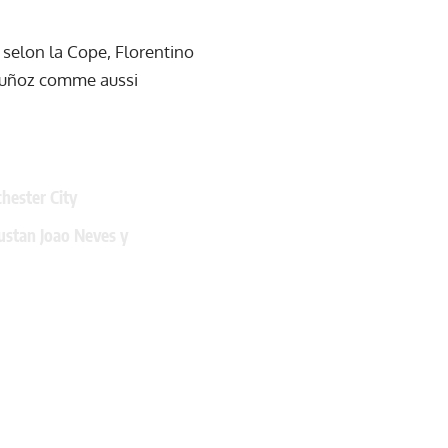
 selon la Cope, Florentino
 Muñoz comme aussi
chester City
gustan Joao Neves y