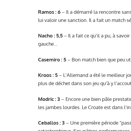
Ramos : 6
– Il a démarré la rencontre san
lui valoir une sanction. Il a fait un match s
Nacho : 5,5
– Il a fait ce qu'il a pu, à savoi
gauche...
Casemiro : 5
– Bon match bien que peu util
Kroos : 5
– L'Allemand a été le meilleur jo
plus de déchet dans son jeu qu'à y l'acco
Modric : 3
– Encore une bien pâle prestatio
les jambes lourdes. Le Croate est dans l'in
Ceballos : 3
– Une première période "pass
catastrophique. Ses piètres performances 