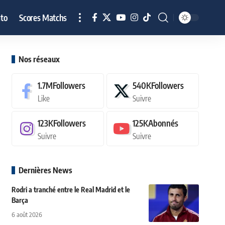
to
Scores Matchs
Nos réseaux
1.7M
Followers
540K
Followers
Like
Suivre
123K
Followers
125K
Abonnés
Suivre
Suivre
Dernières News
Rodri a tranché entre le Real Madrid et le
Barça
6 août 2026