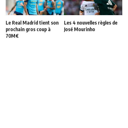
Le Real Madrid tient son
Les 4 nouvelles règles de
prochain gros coup à
José Mourinho
70M€
Le Real Madrid officialise
Le Real Madrid établit un
2 départs
nouveau record à 189
millions d'euros