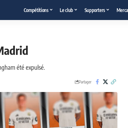
Compétitions
Le club
Supporters
Merca
Madrid
lingham été expulsé.
Partager