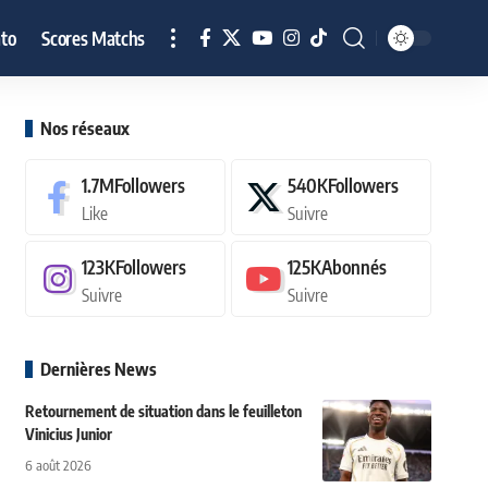
to
Scores Matchs
Nos réseaux
1.7M
Followers
540K
Followers
Like
Suivre
123K
Followers
125K
Abonnés
Suivre
Suivre
Dernières News
Retournement de situation dans le feuilleton
Vinicius Junior
6 août 2026