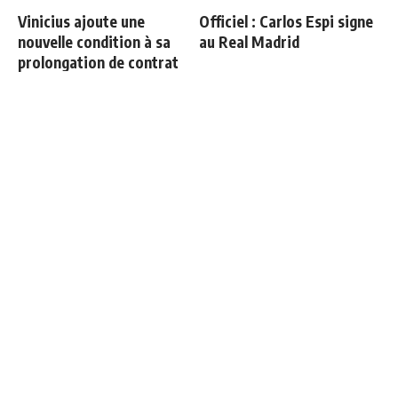
Vinicius ajoute une
Officiel : Carlos Espi signe
nouvelle condition à sa
au Real Madrid
prolongation de contrat
Retournement de situation
Officiel : Vinicius prolonge
dans le feuilleton Vinicius
jusqu'en 2032
Junior