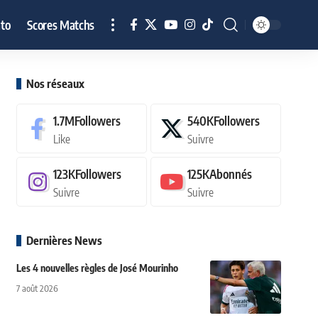
to
Scores Matchs
Nos réseaux
1.7M
Followers
540K
Followers
Like
Suivre
123K
Followers
125K
Abonnés
Suivre
Suivre
Dernières News
Les 4 nouvelles règles de José Mourinho
7 août 2026