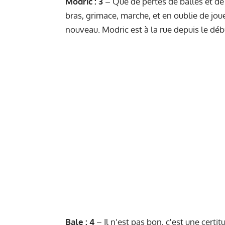
Modric : 3
– Que de pertes de balles et de n
bras, grimace, marche, et en oublie de jo
nouveau. Modric est à la rue depuis le déb
Bale : 4
– Il n'est pas bon, c'est une certit