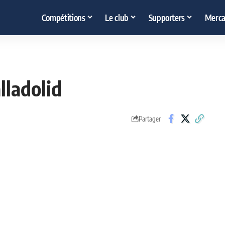
Compétitions
Le club
Supporters
Merca
lladolid
Partager