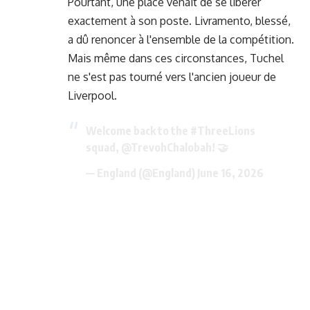
Pourtant, une place venait de se libérer
exactement à son poste. Livramento, blessé,
a dû renoncer à l'ensemble de la compétition.
Mais même dans ces circonstances, Tuchel
ne s'est pas tourné vers l'ancien joueur de
Liverpool.
Welcome back to the
#ThreeLions
squad,
@TrevohChalobah
! 🤝
— England (@England)
June 16, 2026