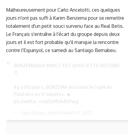
Malheureusement pour Carlo Ancelotti, ces quelques
jours n'ont pas suffi à Karim Benzema pour se remettre
totalement d'un petit souci survenu face au Real Betis.
Le Français s'entraîne à l'écart du groupe depuis deux
jours et il est fort probable qu'il manque la rencontre
contre l'Espanyol, ce samedi au Santiago Bernabeu.
BENZEMAAAA! MAIS C’EST QUOI CETTE HISTOIRE
?!
Il y a 365 jours, BENZEMA inscrivais le triplé de
l’histoire en 17 minutes. 🔥
pic.twitter.com/1zMSAdUPwg
— Sara (@sara_kbvm)
March 9, 2023