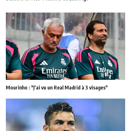
Mourinho : "J’ai vu un Real Madrid à 3 visages"