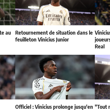
te au
Retournement de situation dans le
Vinici
feuilleton Vinicius Junior
joueurs
Real
Officiel : Vinicius prolonge jusqu'en
"Tout 