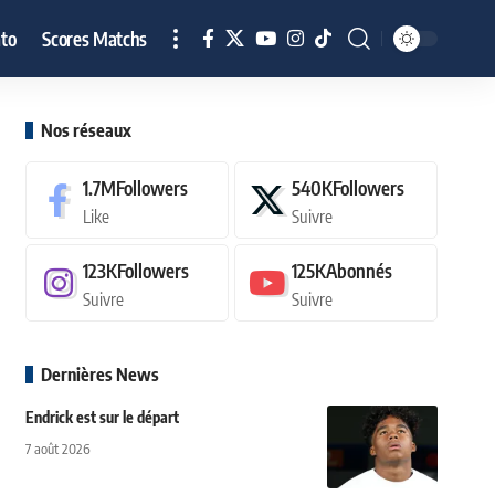
to
Scores Matchs
Nos réseaux
1.7M
Followers
540K
Followers
Like
Suivre
123K
Followers
125K
Abonnés
Suivre
Suivre
Dernières News
Endrick est sur le départ
7 août 2026