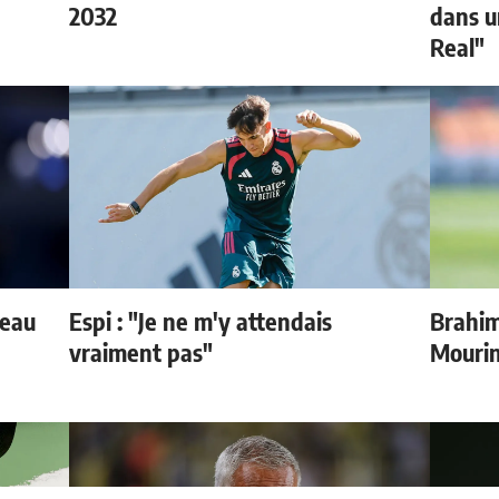
2032
dans u
Real"
veau
Espi : "Je ne m'y attendais
Brahim
vraiment pas"
Mouri