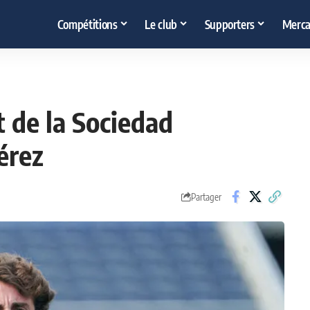
Compétitions
Le club
Supporters
Merca
t de la Sociedad
érez
Partager