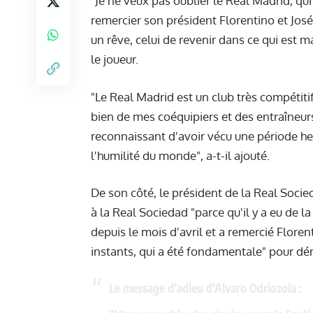
"Je ne veux pas oublier le Real Madrid, qui
remercier son président Florentino et Jos
un rêve, celui de revenir dans ce qui est m
le joueur.
"Le Real Madrid est un club très compétitif
bien de mes coéquipiers et des entraîneurs
reconnaissant d'avoir vécu une période he
l'humilité du monde", a-t-il ajouté.
De son côté, le président de la Real Socied
à la Real Sociedad "parce qu'il y a eu de la
depuis le mois d'avril et a remercié Flore
instants, qui a été fondamentale" pour dé
Le message d’adieu d’Alvaro Odriozola :