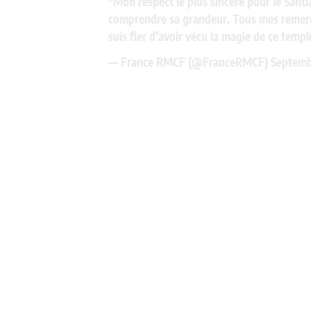
"Mon respect le plus sincère pour le Santi
comprendre sa grandeur. Tous mes remerci
suis fier d’avoir vécu la magie de ce temp
— France RMCF (@FranceRMCF)
Septemb