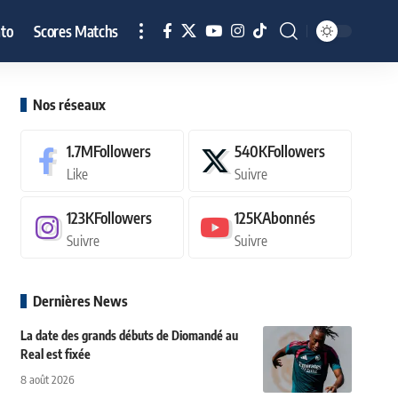
to
Scores Matchs
Nos réseaux
1.7M
Followers
540K
Followers
Like
Suivre
123K
Followers
125K
Abonnés
Suivre
Suivre
Dernières News
La date des grands débuts de Diomandé au
Real est fixée
8 août 2026