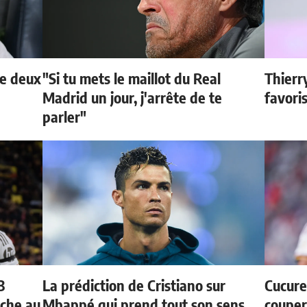
de deux
"Si tu mets le maillot du Real
Thierr
Madrid un jour, j'arrête de te
favori
parler"
3
La prédiction de Cristiano sur
Cucurel
oche au
Mbappé qui prend tout son sens
couper