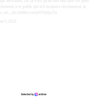
ago Bernabeu, car ce n’est qu’en son sein que l’on peut
ements à ce public qui m’a toujours récompensé. Je
le, car…
pic.twitter.com/h1YqiQszTu
er 1, 2023