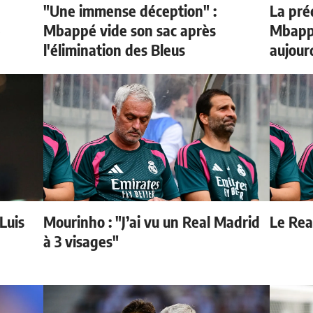
"Une immense déception" :
La préd
e
Mbappé vide son sac après
Mbappé
l'élimination des Bleus
aujour
 Luis
Mourinho : "J’ai vu un Real Madrid
Le Real
à 3 visages"