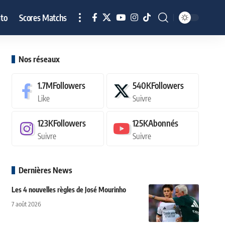
to
Scores Matchs
Nos réseaux
1.7M
Followers
540K
Followers
Like
Suivre
123K
Followers
125K
Abonnés
Suivre
Suivre
Dernières News
Les 4 nouvelles règles de José Mourinho
7 août 2026