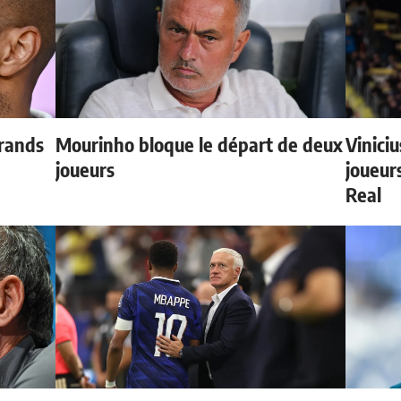
grands
Mourinho bloque le départ de deux
Vinici
joueurs
joueurs
Real