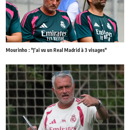
Mourinho : "J’ai vu un Real Madrid à 3 visages"