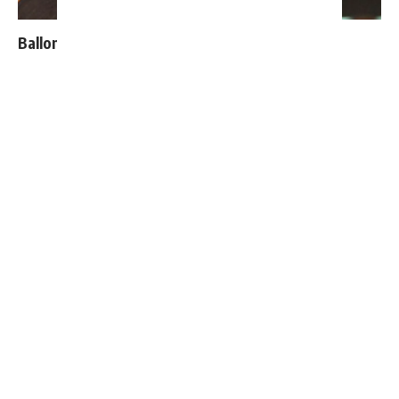
Ballon d'Or : les 4 favoris de Luis Figo
Premier désaccord entre Mourinho et Florentino
Perez