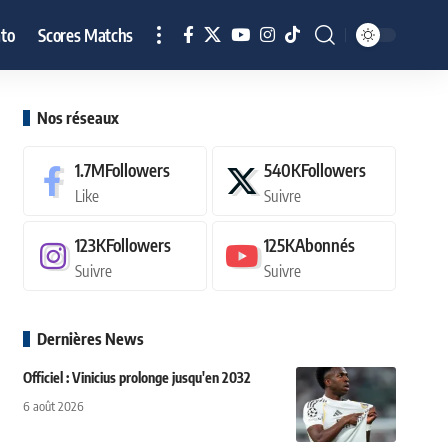
to
Scores Matchs
Nos réseaux
1.7M
Followers
540K
Followers
Like
Suivre
123K
Followers
125K
Abonnés
Suivre
Suivre
Dernières News
Officiel : Vinicius prolonge jusqu'en 2032
6 août 2026