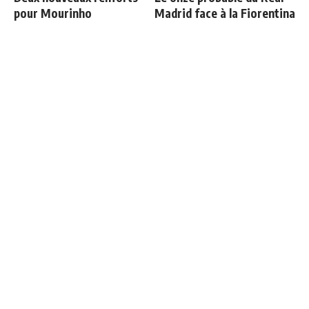
pour Mourinho
Madrid face à la Fiorentina
Retournement de situation
Communiqué officiel du
dans le feuilleton Vinicius
Real Madrid sur Michael
Junior
Olise