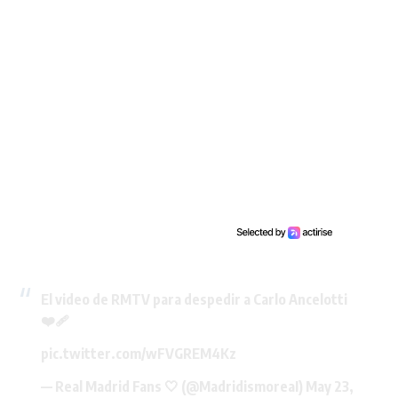
El video de RMTV para despedir a Carlo Ancelotti
❤️‍🩹
pic.twitter.com/wFVGREM4Kz
— Real Madrid Fans 🤍 (@MadridismoreaI)
May 23,