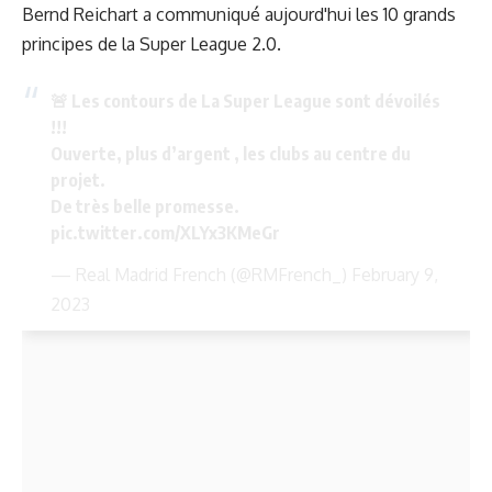
Bernd Reichart a communiqué aujourd'hui les 10 grands
principes de la Super League 2.0.
🚨 Les contours de La Super League sont dévoilés
!!!
Ouverte, plus d’argent , les clubs au centre du
projet.
De très belle promesse.
pic.twitter.com/XLYx3KMeGr
— Real Madrid French (@RMFrench_)
February 9,
2023