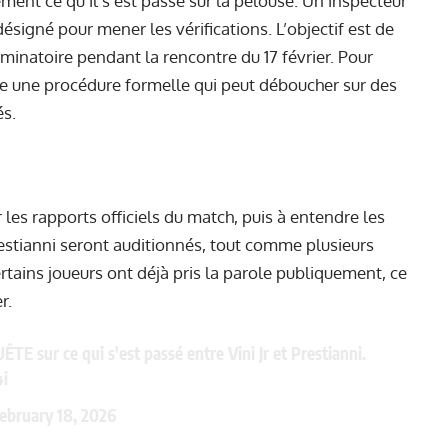
ement ce qu’il s’est passé sur la pelouse. Un inspecteur
désigné pour mener les vérifications. L’objectif est de
minatoire pendant la rencontre du 17 février. Pour
nce une procédure formelle qui peut déboucher sur des
és.
 les rapports officiels du match, puis à entendre les
Prestianni seront auditionnés, tout comme plusieurs
tains joueurs ont déjà pris la parole publiquement, ce
r.
 sur ce qui s'est passé entre Vini Jr et Prestianni.
i
ebruary 18, 2026