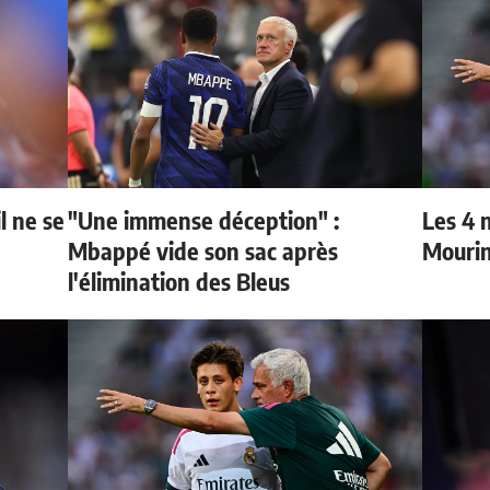
l ne se
"Une immense déception" :
Les 4 
Mbappé vide son sac après
Mouri
l'élimination des Bleus