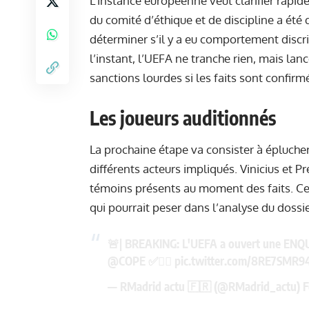
L’instance européenne veut clarifier rapid
du comité d’éthique et de discipline a été 
déterminer s’il y a eu comportement discri
l’instant, l’UEFA ne tranche rien, mais la
sanctions lourdes si les faits sont confirm
Les joueurs auditionnés
La prochaine étape va consister à éplucher
différents acteurs impliqués. Vinicius et 
témoins présents au moment des faits. Cer
qui pourrait peser dans l’analyse du dossie
🚨| BREAKING: L'UEFA a ouvert une ENQUÊTE
@COPE
✅👨‍⚖️
pic.twitter.com/8RE7SMR94
— RMadrid actu 🇫🇷 (@RMadrid_actu)
F