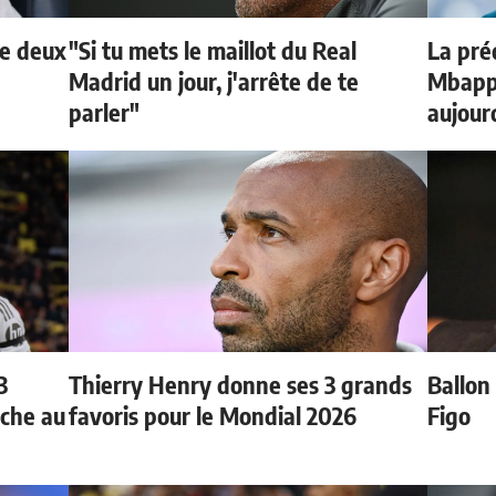
de deux
"Si tu mets le maillot du Real
La préd
Madrid un jour, j'arrête de te
Mbappé
parler"
aujour
3
Thierry Henry donne ses 3 grands
Ballon 
oche au
favoris pour le Mondial 2026
Figo