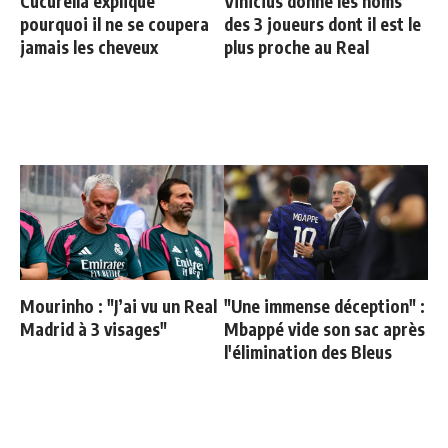
Cucurella explique
Vinicius donne les noms
pourquoi il ne se coupera
des 3 joueurs dont il est le
jamais les cheveux
plus proche au Real
Mourinho : "J’ai vu un Real
"Une immense déception" :
Madrid à 3 visages"
Mbappé vide son sac après
l'élimination des Bleus