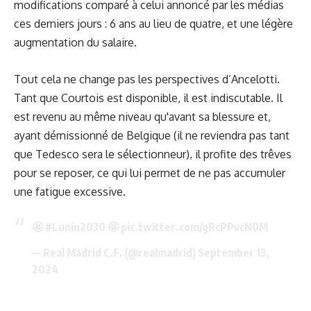
modifications comparé à celui annoncé par les médias
ces derniers jours : 6 ans au lieu de quatre, et une légère
augmentation du salaire.
Tout cela ne change pas les perspectives d’Ancelotti.
Tant que Courtois est disponible, il est indiscutable. Il
est revenu au même niveau qu'avant sa blessure et,
ayant démissionné de Belgique (il ne reviendra pas tant
que Tedesco sera le sélectionneur), il profite des trêves
pour se reposer, ce qui lui permet de ne pas accumuler
une fatigue excessive.
🤩
#Lunin2030
🤩
pic.twitter.com/gRcPPvcN0M
— Real Madrid C.F. (@realmadrid)
September 13,
2024