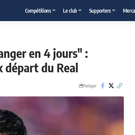
Compétitions
Le club
Supporters
Merca
nger en 4 jours" :
x départ du Real
Partager