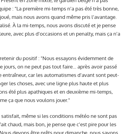
 Présent en zone mixte, le gardien belge n’a pas
quipe : "La première mi-temps n'a pas été très bonne,
x joué, mais nous avons quand même pris l'avantage.
galisé. À la mi-temps, nous avons discuté et je pense
eure, avec plus d'occasions et un penalty, mais ça n'a
 retenir du positif : "Nous essayons évidemment de
e jours, on ne peut pas tout faire... après avoir passé
e entraîneur, car les automatismes d'avant sont peut-
er les choses, avec une ligne plus haute et plus
ons été plus apathiques et en deuxième mi-temps,
mme ça que nous voulons jouer."
t satisfait, même si les conditions météo ne sont pas
l fait chaud, mais bon, je pense que c'est pire pour les
. Nous devons être prêts pour dimanche, nous savons