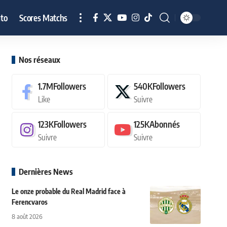
to
Scores Matchs
Nos réseaux
1.7M
Followers
540K
Followers
Like
Suivre
123K
Followers
125K
Abonnés
Suivre
Suivre
Dernières News
Le onze probable du Real Madrid face à
Ferencvaros
8 août 2026