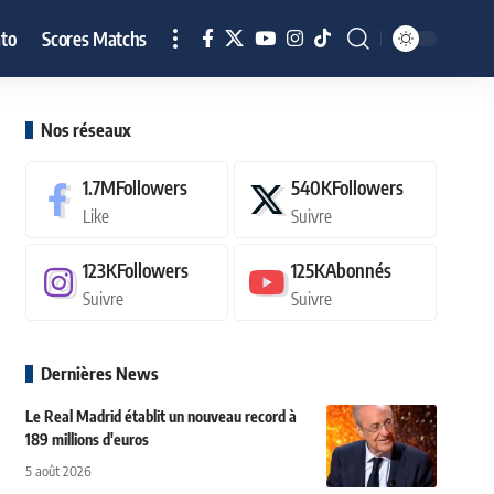
to
Scores Matchs
Nos réseaux
1.7M
Followers
540K
Followers
Like
Suivre
123K
Followers
125K
Abonnés
Suivre
Suivre
Dernières News
Le Real Madrid établit un nouveau record à
189 millions d'euros
5 août 2026