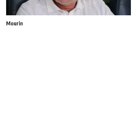
Mourinho bloque le départ de deux joueurs
Thierry Henry donne ses 3 grands favoris pour le
Mondial 2026