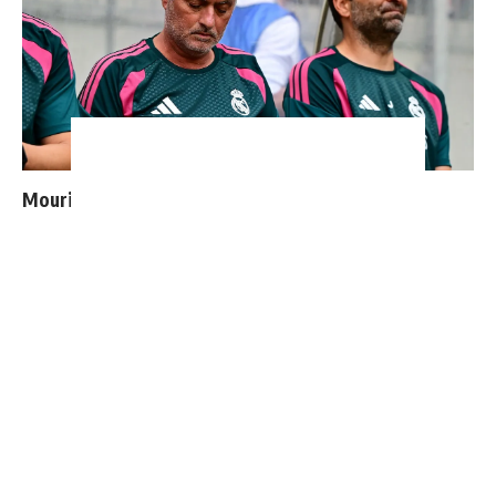
Mourinho : "J’ai vu un Real Madrid à 3 visages"