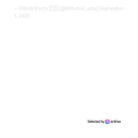
— RMadrid actu 🇫🇷 (@RMadrid_actu)
September
1, 2025