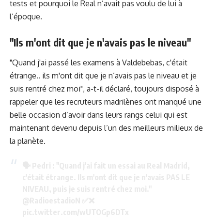
tests et pourquoi le Real n’avait pas voulu de lui à
l’époque.
"Ils m'ont dit que je n'avais pas le niveau"
"Quand j'ai passé les examens à Valdebebas, c'était
étrange.. ils m'ont dit que je n’avais pas le niveau et je
suis rentré chez moi", a-t-il déclaré, toujours disposé à
rappeler que les recruteurs madrilènes ont manqué une
belle occasion d’avoir dans leurs rangs celui qui est
maintenant devenu depuis l’un des meilleurs milieux de
la planète.
🗣️ Pedri : "Quand j'ai fait un essai au Real Madrid,
c'était étrange. Ils m'ont dit que je n'avais PAS LE
NIVEAU, puis je suis rentré chez moi."
@RadioestadioN
✅❌
pic.twitter.com/wUTOGp6DTx