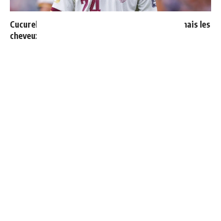
Cucurella explique pourquoi il ne se coupera jamais les
cheveux
"Une immense déception" : Mbappé vide son sac après
l'élimination des Bleus