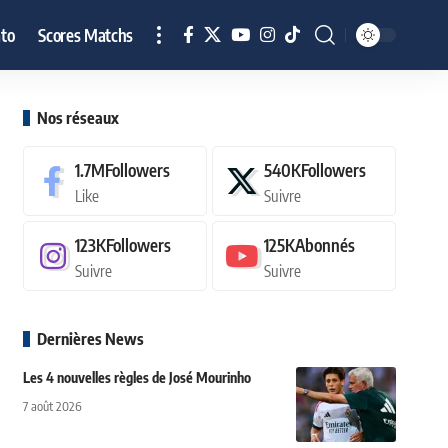
to
Scores Matchs
Nos réseaux
1.7M
Followers
540K
Followers
Like
Suivre
123K
Followers
125K
Abonnés
Suivre
Suivre
Dernières News
Les 4 nouvelles règles de José Mourinho
7 août 2026