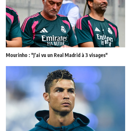
Mourinho : "J’ai vu un Real Madrid à 3 visages"