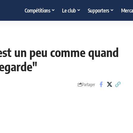
Compétitions
Le club
Supporters
Merca
c'est un peu comme quand
egarde"
Partager