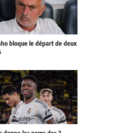
ho bloque le départ de deux
s
us donne les noms des 3