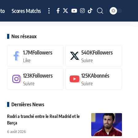
to
Scores Matchs
Nos réseaux
1.7M
Followers
540K
Followers
Like
Suivre
123K
Followers
125K
Abonnés
Suivre
Suivre
Dernières News
Rodri a tranché entre le Real Madrid et le
Barça
6 août 2026