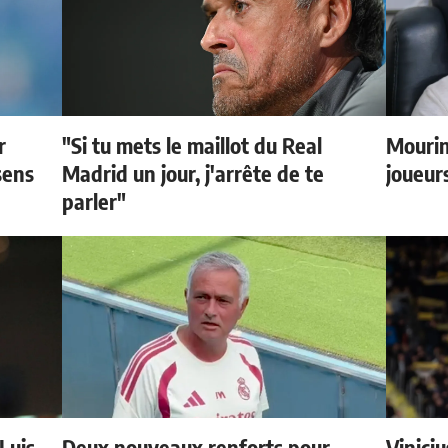
r
"Si tu mets le maillot du Real
Mourin
sens
Madrid un jour, j'arrête de te
joueur
parler"
 Luis
Deux nouveaux renforts pour
Vinici