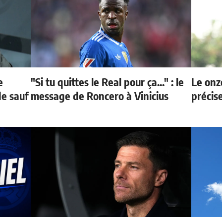
e
"Si tu quittes le Real pour ça..." : le
Le onz
de sauf
message de Roncero à Vinicius
précis