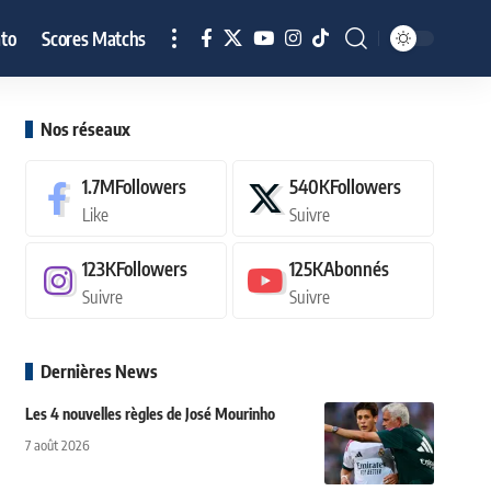
to
Scores Matchs
Nos réseaux
1.7M
Followers
540K
Followers
Like
Suivre
123K
Followers
125K
Abonnés
Suivre
Suivre
Dernières News
Les 4 nouvelles règles de José Mourinho
7 août 2026