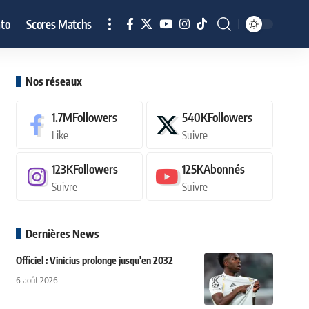
to
Scores Matchs
Nos réseaux
1.7M
Followers
540K
Followers
Like
Suivre
123K
Followers
125K
Abonnés
Suivre
Suivre
Dernières News
Officiel : Vinicius prolonge jusqu'en 2032
6 août 2026