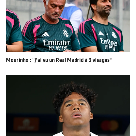
Mourinho : "J’ai vu un Real Madrid à 3 visages"