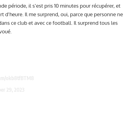
de période, il s'est pris 10 minutes pour récupérer, et
quart d'heure. Il me surprend, oui, parce que personne ne
dans ce club et avec ce football. Il surprend tous les
avoué.
.com/okb8tfBTM8
er 29, 2023