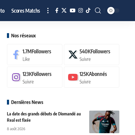
to
Scores Matchs
Nos réseaux
1.7M
Followers
540K
Followers
Like
Suivre
123K
Followers
125K
Abonnés
Suivre
Suivre
Dernières News
La date des grands débuts de Diomandé au
Real est fixée
8 août 2026