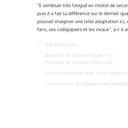
"Il semblait très fatigué en moitié de secon
puis il a fait la différence sur le dernier 
pouvait imaginer une telle adaptation ici, 
fans, ses coéquipiers et les rivaux", a-t-il 
Jude Bellingham :
Numéro 5 de Zinedine Zidane ✅5⃣
Predators de Zinedine Zidane ✅👟
Vrais reconnaissent vrais. 👀
pic.twitter
— Instant Foot ⚽️ (@lnstantFoot)
Novemb