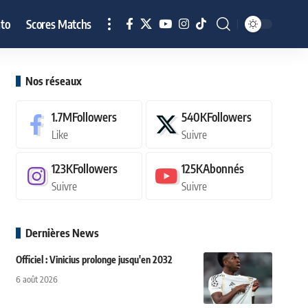
to
Scores Matchs
Nos réseaux
1.7M
Followers
540K
Followers
Like
Suivre
123K
Followers
125K
Abonnés
Suivre
Suivre
Dernières News
Officiel : Vinicius prolonge jusqu'en 2032
6 août 2026