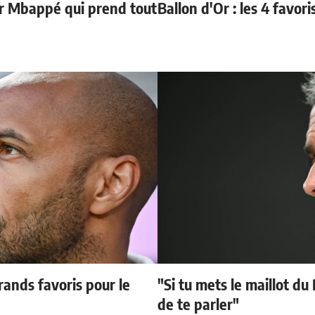
ur Mbappé qui prend tout
Ballon d'Or : les 4 favori
ands favoris pour le
"Si tu mets le maillot du
de te parler"