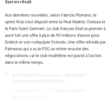
Xavi en rêvait
Aux dernières nouvelles, selon Fabrizio Romano, le
sprint final s'est disputé entre le Real Madrid, Chelsea et
le Paris Saint-Germain. Le club français était le premier à
avoir fait une offre à plus de 90 millions d'euros pour
Endrick et son coéquipier Estevão. Une offre refusée par
Palmeiras qui a vu le PSG se retirer ensuite des
négociations car le club madrilène est passé à l'action
dans le même temps.
🔥 Mesdames et messieurs....
@endrickii
!
pic.twitter.com/9TtbADcCEm
— Real Madrid C.F. 🇫🇷 (@realmadridfra)
December 15, 2022