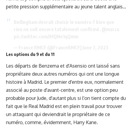
petite pression supplémentaire au jeune talent anglais…
Bellingham devrait choisir le numéro 7 bien que
rien ne soit encore totalement confirmé.
@marca
pic.twitter.com/iHQNe1qQmm
— France RMCF (@FranceRMCF)
June 7, 2023
Les options du 9 et du 11
Les départs de Benzema et d'Asensio ont laissé sans
propriétaire deux autres numéros qui ont une longue
histoire à Madrid. Le premier d'entre eux, normalement
associé au poste d'avant-centre, est une option peu
probable pour Jude, d'autant plus si l'on tient compte du
fait que le Real Madrid est en plein travail pour trouver
un attaquant qui deviendrait le propriétaire de ce
numéro, comme, évidemment,
Harry Kane
.