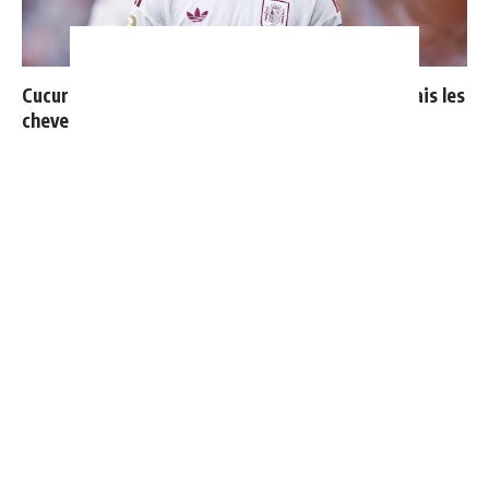
Cucurella explique pourquoi il ne se coupera jamais les
cheveux
Le Real Madrid officialise 2 départs