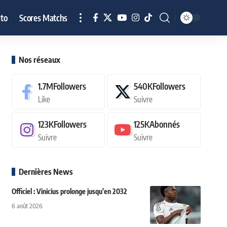
to
Scores Matchs
Nos réseaux
1.7M
Followers
540K
Followers
Like
Suivre
123K
Followers
125K
Abonnés
Suivre
Suivre
Dernières News
Officiel : Vinicius prolonge jusqu'en 2032
6 août 2026